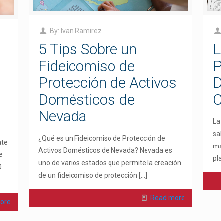
By: Ivan Ramirez
5 Tips Sobre un
L
Fideicomiso de
P
Protección de Activos
D
Domésticos de
C
Nevada
La
sa
¿Qué es un Fideicomiso de Protección de
ate
má
Activos Domésticos de Nevada? Nevada es
e
pl
uno de varios estados que permite la creación
0
de un fideicomiso de protección
[…]
Read more
ore